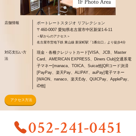
1F Photo Area
店舗情報
ポートレートスタジオ リフレクション
〒460-0007 愛知県名古屋市中区新栄1-6-11
＜駅からのアクセス＞
名古屋市営地下鉄 東山線 新栄町駅「1番出口」より徒歩4分
対応支払い方
現金・各種クレジットカード[VISA、JCB、Master
法
Card、AMERICAN EXPRESS、Diners Club]
交通系電
子マネー[manaca、TOICA、Suica他]
QRコード決済
[PayPay、楽天Pay、ALIPAY、auPay]
電子マネー
[WAON、nanaco、楽天Edy、QUICPay、ApplePay、
iD他]
アクセス方法
052-241-0451